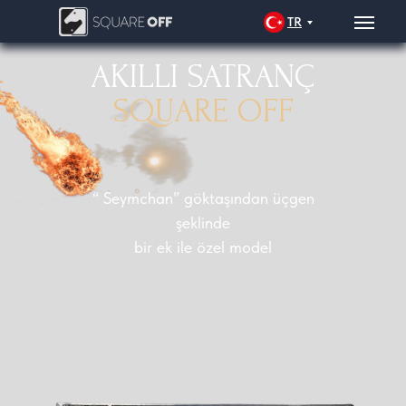
TR
AKILLI SATRANÇ
SQUARE OFF
“ Seymchan” göktaşından üçgen
şeklinde
bir ek ile özel model