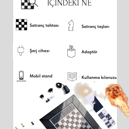
İÇINDEKI NE
Satranç tahtası
Satranç taşları
Şarj cihazı
Adaptör
Mobil stand
Kullanma kılavuzu