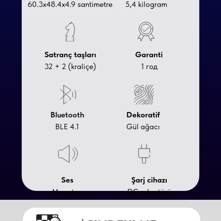
60.3х48.4х4.9 santimetre
5,4 kilogram
Satranç taşları
Garanti
32 + 2 (kraliçe)
1 год
Bluetooth
Dekoratif
BLE 4.1
Gül ağacı
Ses
Şarj cihazı
Monoton
DC adaptörü