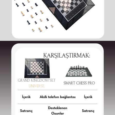
KARŞILAŞTIRMAK:
GRAND KINGDOM SET
SMART CHESS PRO
UNIVERSE
İçerik
Akıllı telefon bağlantısı
İçerik
Desteklenen
Satranç
Satranç
Oyunlar